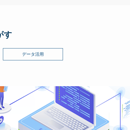
がす
データ活用