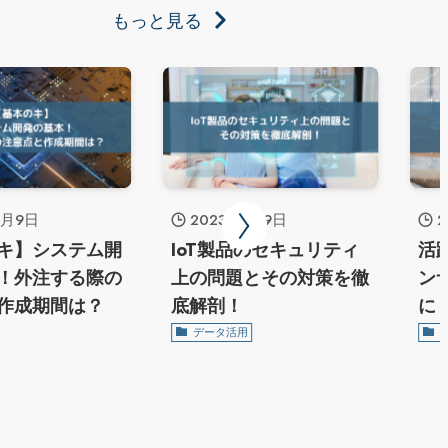
もっと見る
1月9日
2023年1月9日
2
キ】システム開
IoT製品のセキュリティ
活
！外注する際の
上の問題とその対策を徹
ン
作成期間は？
底解剖！
に
データ活用