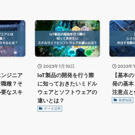
日
2023年1月10日
2023年
エンジニア
IoT製品の開発を行う際
【基本の
な職種？そ
に知っておきたいミドル
発の基本
必要なスキ
ウェアとソフトウェアの
注意点と
違いとは？
基礎知識
データ活用