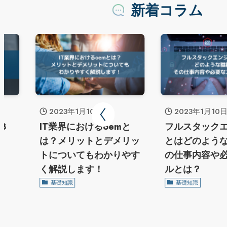
新着コラム
2023年1月10日
2023年1月10
3
IT業界におけるoemと
フルスタック
は？メリットとデメリッ
とはどのよう
トについてもわかりやす
の仕事内容や
く解説します！
ルとは？
基礎知識
基礎知識