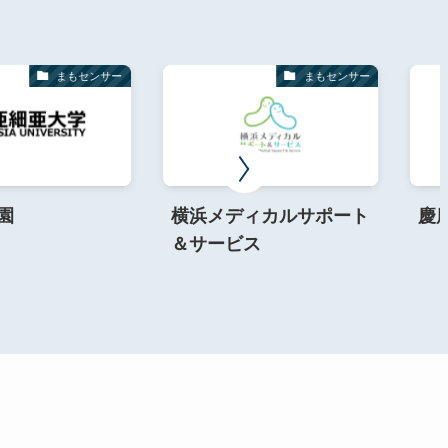
まもセンサー
まもセンサー
園
横浜メディカルサポート
慶
＆サービス