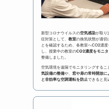
新型コロナウイルスの
空気感染
が取り
症対策として、
教室
の換気状態が適切
とを確認するため、各教室へCO2濃度
し、授業中の教室の
CO2濃度をモニ
整備しました。
空気環境を遠隔でモニタリングするこ
気設備の整備
や、
窓や扉の常時開放に
と非効率な空調運転を防止
できると見