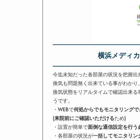
横浜メディ
今迄未知だった各部屋の状況を把握出
換気も問題無く出来ている事がわかり
換気状態をリアルタイムで確認出来る
うです。
・WEBで
何処からでもモニタリングで
(
来院前にご確認いただける
ため)
・設置が簡単で
面倒な通信設定を行う
・各部屋の状況が
一括して
モニタリン