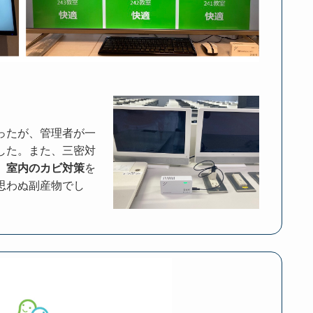
ったが、管理者が一
した。また、三密対
、
室内のカビ対策
を
思わぬ副産物でし