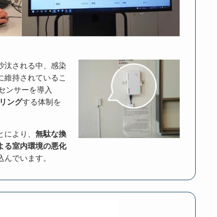
沙汰される中、感染
に維持されているこ
センサーを導入
タリング
する体制を
とにより、
無駄な換
よる室内環境の悪化
込んでいます。