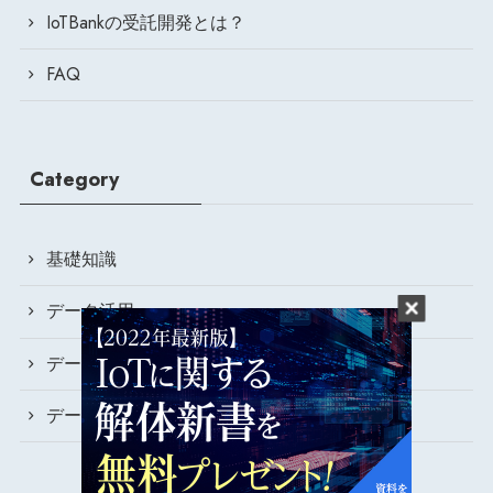
IoTBankの受託開発とは？
FAQ
Category
基礎知識
データ活用
データ収集
データ可視化