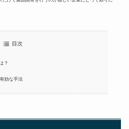
目次
は？
つ有効な手法