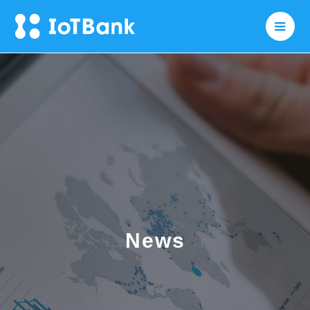
メニ
News