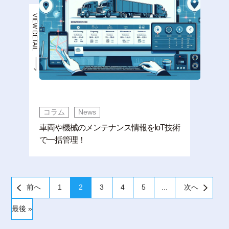
VIEW DETAIL
コラム
News
車両や機械のメンテナンス情報をIoT技術
で一括管理！
前へ
1
2
3
4
5
...
次へ
最後 »