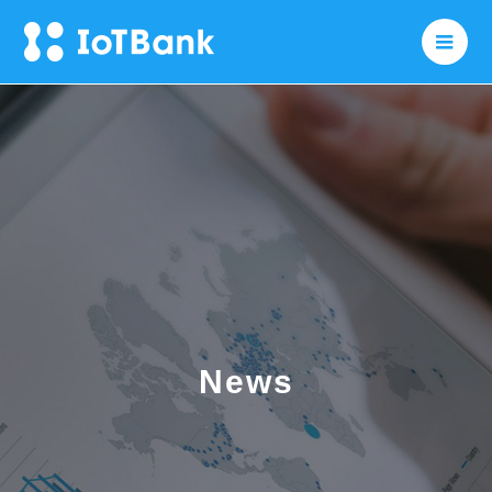
メニ
News