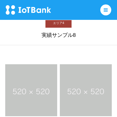
ホーム
実績
実績サンプル8
メニ
エリア4
実績サンプル8