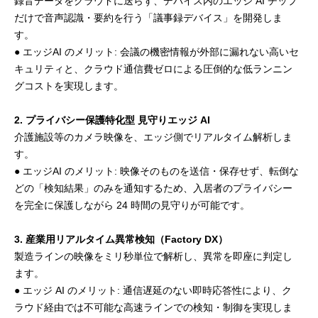
録音データをクラウドに送らず、デバイス内のエッジ AI チップ
だけで音声認識・要約を行う「議事録デバイス」を開発しま
す。
● エッジAI のメリット: 会議の機密情報が外部に漏れない高いセ
キュリティと、クラウド通信費ゼロによる圧倒的な低ランニン
グコストを実現します。
2. プライバシー保護特化型 見守りエッジ AI
介護施設等のカメラ映像を、エッジ側でリアルタイム解析しま
す。
● エッジAI のメリット: 映像そのものを送信・保存せず、転倒な
どの「検知結果」のみを通知するため、入居者のプライバシー
を完全に保護しながら 24 時間の見守りが可能です。
3. 産業用リアルタイム異常検知（Factory DX）
製造ラインの映像をミリ秒単位で解析し、異常を即座に判定し
ます。
● エッジ AI のメリット: 通信遅延のない即時応答性により、ク
ラウド経由では不可能な高速ラインでの検知・制御を実現しま