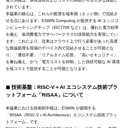
電力消費は、環境負荷およびコストの両面からも大きな課題と
されています。
本協業の核心は、これらの処理を端末側（エッジ側）で完結さ
せる点にあります。ESWIN Computing が提供する AI エッジコ
ンピューティングチップ（EIC7700 など）は、優れた電力効率
を備え、低消費電力でサーバークラスの演算能力を実現してい
ます。これにより、従来はクラウド上で行う必要があった高度
な推論処理を現場のデバイス内で完結させることが可能とな
り、「通信不要」「リアルタイム応答」「高いセキュリティ」
を兼ね備え、かつ「電力コストを抑制」した持続可能な AI 環境
を低コストで提供することが可能となります。
◼ 技術基盤：RISC-V＋AI エコシステム技術プラ
ットフォーム「RISAA」について
本協業における技術的中核は、ESWIN が提唱する
「RISAA（RISC-V＋AI Architecture）エコシステム技術プラッ
トフォーム」です。