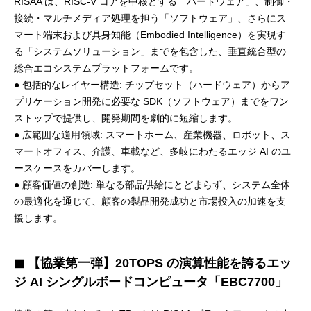
RISAA は、RISC-V コアを中核とする「ハードウェア」、制御・
接続・マルチメディア処理を担う「ソフトウェア」、さらにス
マート端末および具身知能（Embodied Intelligence）を実現す
る「システムソリューション」までを包含した、垂直統合型の
総合エコシステムプラットフォームです。
● 包括的なレイヤー構造: チップセット（ハードウェア）からア
プリケーション開発に必要な SDK（ソフトウェア）までをワン
ストップで提供し、開発期間を劇的に短縮します。
● 広範囲な適用領域: スマートホーム、産業機器、ロボット、ス
マートオフィス、介護、車載など、多岐にわたるエッジ AI のユ
ースケースをカバーします。
● 顧客価値の創造: 単なる部品供給にとどまらず、システム全体
の最適化を通じて、顧客の製品開発成功と市場投入の加速を支
援します。
◼ 【協業第一弾】20TOPS の演算性能を誇るエッ
ジ AI シングルボードコンピュータ「EBC7700」