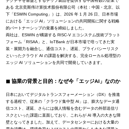
テクチャを基盤とするチップ製品を提供する中国有数の企業で
ある 北京奕斯伟计算技术股份有限公司（本社：中国・北京、以
下「ESWIN Computing」）は、2026 年 1 月 26 日、日本市場
における「エッジ AI」ソリューションの共同開拓に関する戦略
的パートナーシップの覚書を締結しました。
両社は、ESWIN が構築する RISC-V エコシステム技術プラット
フォーム「RISAA」と、IoTBank が日本市場で培ってきた実
装・展開力を融合し、通信コスト、遅延、プライバシーリスク
といったクラウド AI の課題を解決する、完全ローカル処理型の
エッジ AI ソリューションを共同で開発していきます。
◼ 協業の背景と目的：なぜ今「エッジAI」なのか
日本においてデジタルトランスフォーメーション（DX）を推進
する過程で、従来の「クラウド集中型 AI」は、膨大なデータ通
信コスト、遅延、さらには個人情報を含むデータの外部送信リ
スクといった課題に直面しており、これらが AI 導入の大きな障
壁となってきました。加えて、データセンターにおける大量の