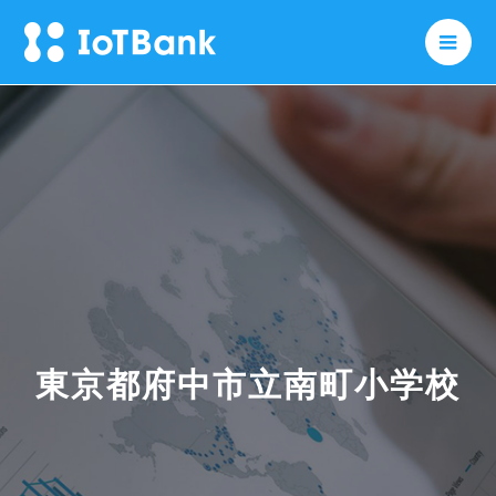
メニ
東京都府中市⽴南町⼩学校