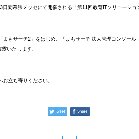
での3日間幕張メッセにて開催される「第11回教育ITソリューシ
2「まもサーチ2」をはじめ、「まもサーチ 法人管理コンソー
披露いたします。
）へお立ち寄りください。
Tweet
Share