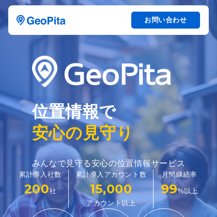
お問い合わせ
位置情報で
安心の見守り
みんなで見守る安心の位置情報サービス
累計導入社数
累計導入アカウント数
月間継続率
200
15,000
99
社
%以上
アカウント以上