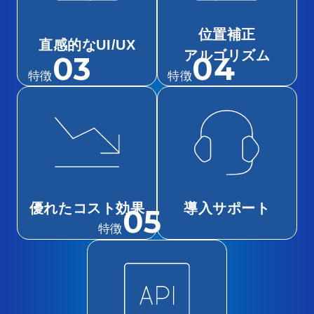
位置補正
直感的なUI/UX
アルゴリズム
03
04
特徴
特徴
優れたコスト効果
導入サポート
05
特徴