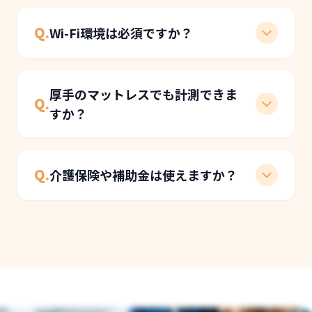
Q.
Wi-Fi環境は必須ですか？
A.
はい、LitCareベッドセンサーは施設のWi-Fi
環境を利用してデータをクラウドに送信する
厚手のマットレスでも計測できま
Q.
ため、必須となります。ただし、専用の受信
すか？
機は不要です。
A.
一般的な厚さのマットレス（20cm程度まで）
であれば計測可能です。
Q.
介護保険や補助金は使えますか？
高反発・低反発など、マットレスの種類によ
る影響もほとんどありません。
A.
介護保険の給付対象外ですが、「生産性向上
推進体制加算」取得をサポートします。
また、各自治体や国の補助金制度をご利用い
ただける場合がありますので、詳細はお問い
合わせください。